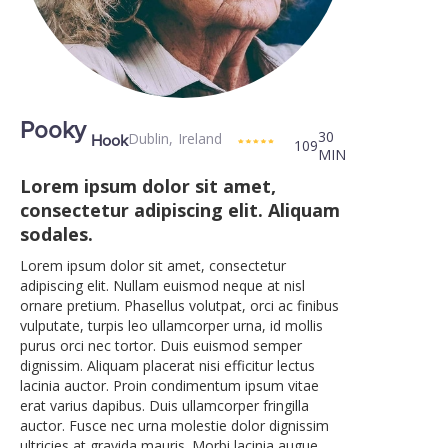
Pooky
30
Dublin
,
Ireland
Hook
109
MIN
Lorem ipsum dolor sit amet,
consectetur adipiscing elit. Aliquam
sodales.
Lorem ipsum dolor sit amet, consectetur
adipiscing elit. Nullam euismod neque at nisl
ornare pretium. Phasellus volutpat, orci ac finibus
vulputate, turpis leo ullamcorper urna, id mollis
purus orci nec tortor. Duis euismod semper
dignissim. Aliquam placerat nisi efficitur lectus
lacinia auctor. Proin condimentum ipsum vitae
erat varius dapibus. Duis ullamcorper fringilla
auctor. Fusce nec urna molestie dolor dignissim
ultricies at gravida mauris. Morbi lacinia augue